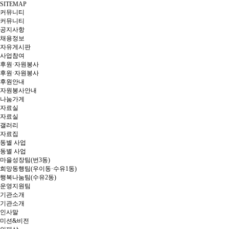
SITEMAP
커뮤니티
커뮤니티
공지사항
채용정보
자유게시판
사업참여
후원·자원봉사
후원·자원봉사
후원안내
자원봉사안내
나눔가게
자료실
자료실
갤러리
자료집
동별 사업
동별 사업
마을성장팀(번3동)
희망동행팀(우이동·수유1동)
행복나눔팀(수유2동)
운영지원팀
기관소개
기관소개
인사말
미션&비전