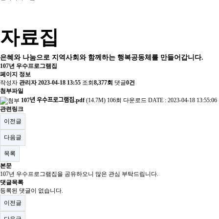
자료집
은혜와 나눔으로 지역사회와 함께하는 행복공동체를 만들어갑니다.
107년 우수프로그램집
페이지 정보
작성자
관리자
2023-04-18 13:55
조회
8,377회
댓글
0건
첨부파일
107년 우수프로그램집.pdf
(14.7M)
106회 다운로드
DATE : 2023-04-18 13:55:06
관련링크
이전글
다음글
목록
본문
107년 우수프로그램집을 공유하오니 많은 관심 부탁드립니다.
댓글목록
등록된 댓글이 없습니다.
이전글
다음글