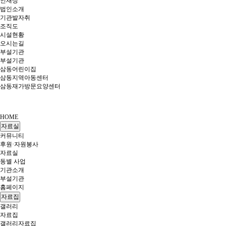
인재상
법인소개
기관발자취
조직도
시설현황
오시는길
부설기관
부설기관
삼동어린이집
삼동지역아동센터
삼동재가방문요양센터
HOME
자료실
커뮤니티
후원·자원봉사
자료실
동별 사업
기관소개
부설기관
홈페이지
자료집
갤러리
자료집
갤러리
자료집