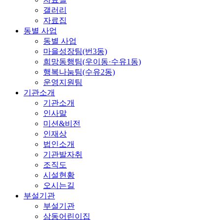
갤러리
자료집
동별 사업
동별 사업
마을성장팀(번3동)
희망동행팀(우이동·수유1동)
행복나눔팀(수유2동)
운영지원팀
기관소개
기관소개
인사말
미션&비전
인재상
법인소개
기관발자취
조직도
시설현황
오시는길
부설기관
부설기관
삼동어린이집