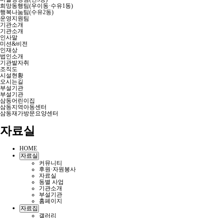
희망동행팀(우이동·수유1동)
행복나눔팀(수유2동)
운영지원팀
기관소개
기관소개
인사말
미션&비전
인재상
법인소개
기관발자취
조직도
시설현황
오시는길
부설기관
부설기관
삼동어린이집
삼동지역아동센터
삼동재가방문요양센터
자료실
HOME
자료실
커뮤니티
후원·자원봉사
자료실
동별 사업
기관소개
부설기관
홈페이지
자료집
갤러리