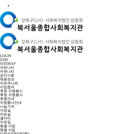
LOGIN
JOIN
SITEMAP
커뮤니티
커뮤니티
공지사항
채용정보
자유게시판
사업참여
후원·자원봉사
후원·자원봉사
후원안내
자원봉사안내
나눔가게
자료실
자료실
갤러리
자료집
동별 사업
동별 사업
마을성장팀(번3동)