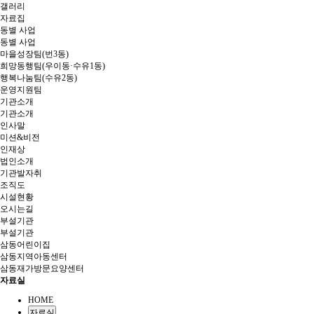
갤러리
자료집
동별 사업
동별 사업
마을성장팀(번3동)
희망동행팀(우이동·수유1동)
행복나눔팀(수유2동)
운영지원팀
기관소개
기관소개
인사말
미션&비전
인재상
법인소개
기관발자취
조직도
시설현황
오시는길
부설기관
부설기관
삼동어린이집
삼동지역아동센터
삼동재가방문요양센터
자료실
HOME
자료실