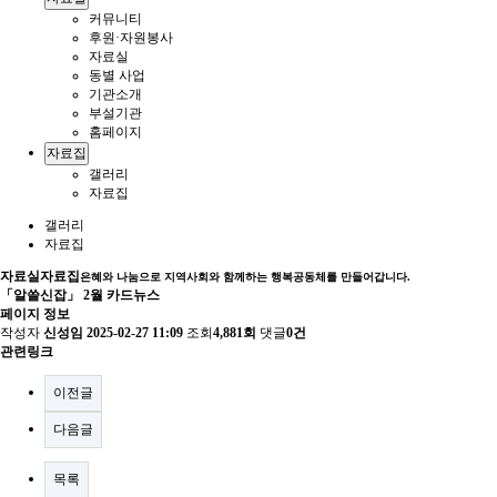
커뮤니티
후원·자원봉사
자료실
동별 사업
기관소개
부설기관
홈페이지
자료집
갤러리
자료집
갤러리
자료집
자료실
자료집
은혜와 나눔으로 지역사회와 함께하는 행복공동체를 만들어갑니다.
「알쓸신잡」 2월 카드뉴스
페이지 정보
작성자
신성임
2025-02-27 11:09
조회
4,881회
댓글
0건
관련링크
이전글
다음글
목록