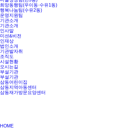
희망동행팀(우이동·수유1동)
행복나눔팀(수유2동)
운영지원팀
기관소개
기관소개
인사말
미션&비전
인재상
법인소개
기관발자취
조직도
시설현황
오시는길
부설기관
부설기관
삼동어린이집
삼동지역아동센터
삼동재가방문요양센터
HOME