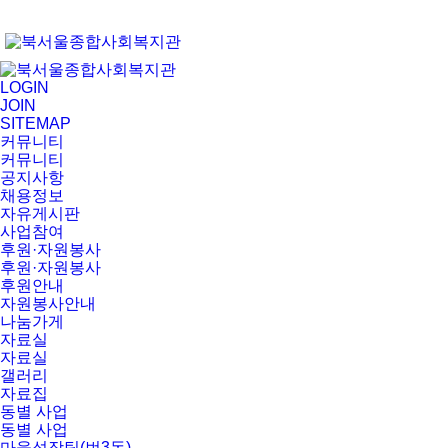
LOGIN
JOIN
SITEMAP
커뮤니티
커뮤니티
공지사항
채용정보
자유게시판
사업참여
후원·자원봉사
후원·자원봉사
후원안내
자원봉사안내
나눔가게
자료실
자료실
갤러리
자료집
동별 사업
동별 사업
마을성장팀(번3동)