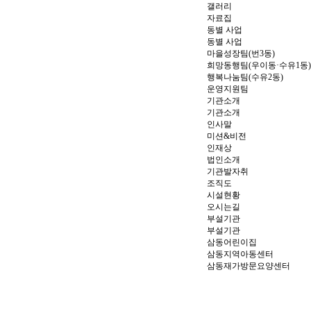
갤러리
자료집
동별 사업
동별 사업
마을성장팀(번3동)
희망동행팀(우이동·수유1동)
행복나눔팀(수유2동)
운영지원팀
기관소개
기관소개
인사말
미션&비전
인재상
법인소개
기관발자취
조직도
시설현황
오시는길
부설기관
부설기관
삼동어린이집
삼동지역아동센터
삼동재가방문요양센터