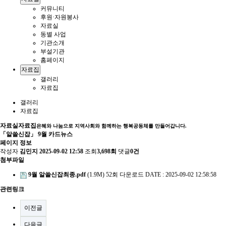
커뮤니티
후원·자원봉사
자료실
동별 사업
기관소개
부설기관
홈페이지
자료집
갤러리
자료집
갤러리
자료집
자료실
자료집
은혜와 나눔으로 지역사회와 함께하는 행복공동체를 만들어갑니다.
「알쓸신잡」 9월 카드뉴스
페이지 정보
작성자
김민지
2025-09-02 12:58
조회
3,698회
댓글
0건
첨부파일
9월 알쓸신잡최종.pdf
(1.9M)
52회 다운로드
DATE : 2025-09-02 12:58:58
관련링크
이전글
다음글