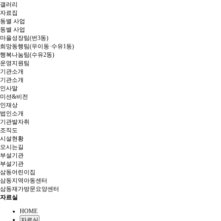
갤러리
자료집
동별 사업
동별 사업
마을성장팀(번3동)
희망동행팀(우이동·수유1동)
행복나눔팀(수유2동)
운영지원팀
기관소개
기관소개
인사말
미션&비전
인재상
법인소개
기관발자취
조직도
시설현황
오시는길
부설기관
부설기관
삼동어린이집
삼동지역아동센터
삼동재가방문요양센터
자료실
HOME
자료실