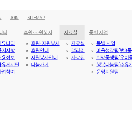
N
JOIN
SITEMAP
니티
후원·자원봉사
자료실
동별 사업
커뮤니티
후원·자원봉사
자료실
동별 사업
공지사항
후원안내
갤러리
마을성장팀(번3동
채용정보
자원봉사안내
자료집
희망동행팀(우이동
자유게시판
나눔가게
행복나눔팀(수유2
사업참여
운영지원팀