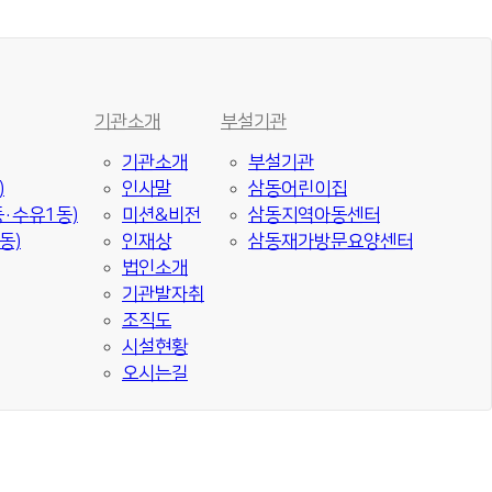
기관소개
부설기관
기관소개
부설기관
)
인사말
삼동어린이집
·수유1동)
미션&비전
삼동지역아동센터
동)
인재상
삼동재가방문요양센터
법인소개
기관발자취
조직도
시설현황
오시는길