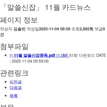
「알쓸신잡」 11월 카드뉴스
페이지 정보
작성자
작성일
조회
댓글
김솔빈
2025-11-04 09:59
2,892회
0
건
첨부파일
(1.0M)
51회 다운로드
DATE
11월 알쓸신잡중독.pdf
: 2025-11-04 09:59:09
관련링크
이전글
다음글
목록