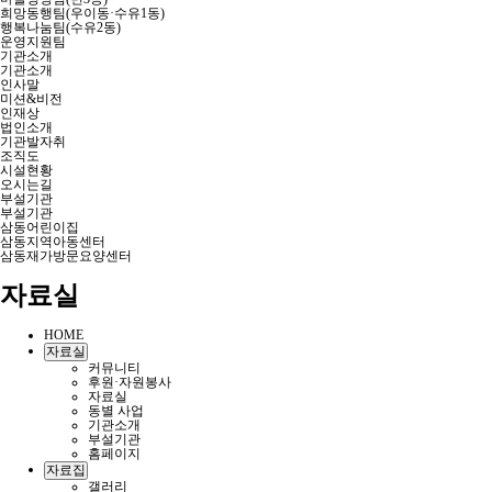
희망동행팀(우이동·수유1동)
행복나눔팀(수유2동)
운영지원팀
기관소개
기관소개
인사말
미션&비전
인재상
법인소개
기관발자취
조직도
시설현황
오시는길
부설기관
부설기관
삼동어린이집
삼동지역아동센터
삼동재가방문요양센터
자료실
HOME
자료실
커뮤니티
후원·자원봉사
자료실
동별 사업
기관소개
부설기관
홈페이지
자료집
갤러리