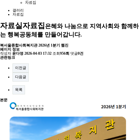
자료집
갤러리
자료집
자료실
자료집
은혜와 나눔으로 지역사회와 함께하
는 행복공동체를 만들어갑니다.
북서울종합사회복지관 2026년 1분기 웹진
페이지 정보
작성자
윤다영
2026-04-03 17:32
조회
956회
댓글
0건
관련링크
이전글
다음글
목록
본문