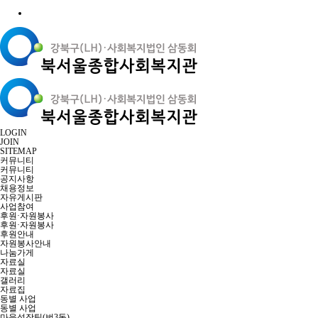
LOGIN
JOIN
SITEMAP
커뮤니티
커뮤니티
공지사항
채용정보
자유게시판
사업참여
후원·자원봉사
후원·자원봉사
후원안내
자원봉사안내
나눔가게
자료실
자료실
갤러리
자료집
동별 사업
동별 사업
마을성장팀(번3동)