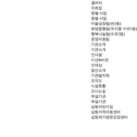
갤러리
자료집
동별 사업
동별 사업
마을성장팀(번3동)
희망동행팀(우이동·수유1동)
행복나눔팀(수유2동)
운영지원팀
기관소개
기관소개
인사말
미션&비전
인재상
법인소개
기관발자취
조직도
시설현황
오시는길
부설기관
부설기관
삼동어린이집
삼동지역아동센터
삼동재가방문요양센터