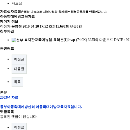
자료집
자료실
자료집
은혜와 나눔으로 지역사회와 함께하는 행복공동체를 만들어갑니다.
아동학대예방교육자료
페이지 정보
작성자
운영진
2010-04-20 17:52
조회
15,698회
댓글
0건
첨부파일
복지관교육메뉴얼-요약본[1].hwp
(74.0K)
3255회 다운로드
DATE : 201
관련링크
이전글
다음글
목록
본문
2003년 자료
동부아동학대예방센터 아동학대예방교육자료입니다.
댓글목록
등록된 댓글이 없습니다.
이전글