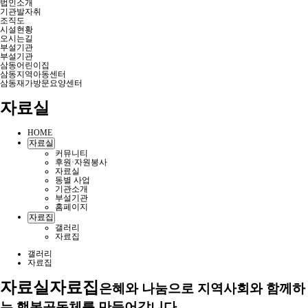
법인소개
기관발자취
조직도
시설현황
오시는길
부설기관
부설기관
삼동어린이집
삼동지역아동센터
삼동재가방문요양센터
자료실
HOME
자료실
커뮤니티
후원·자원봉사
자료실
동별 사업
기관소개
부설기관
홈페이지
자료집
갤러리
자료집
갤러리
자료집
자료실
자료집
은혜와 나눔으로 지역사회와 함께하
는 행복공동체를 만들어갑니다.