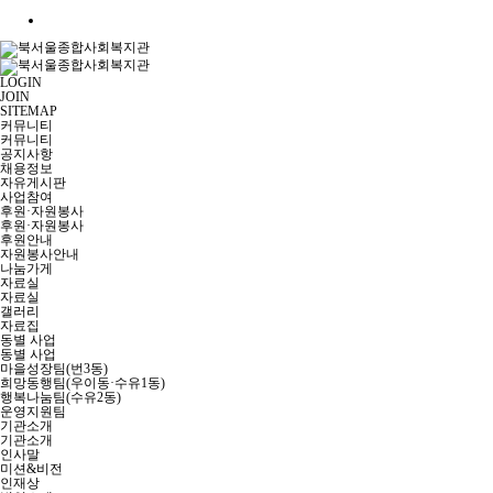
LOGIN
JOIN
SITEMAP
커뮤니티
커뮤니티
공지사항
채용정보
자유게시판
사업참여
후원·자원봉사
후원·자원봉사
후원안내
자원봉사안내
나눔가게
자료실
자료실
갤러리
자료집
동별 사업
동별 사업
마을성장팀(번3동)
희망동행팀(우이동·수유1동)
행복나눔팀(수유2동)
운영지원팀
기관소개
기관소개
인사말
미션&비전
인재상