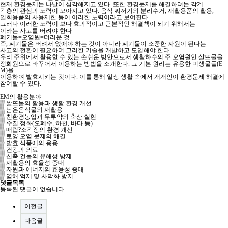
현재 환경문제는 나날이 심각해지고 있다. 또한 환경문제를 해결하려는 각계
각층의 관심과 노력이 모아지고 있다. 음식 찌꺼기의 분리수거, 재활용품의 활용,
일회용품의 사용제한 등이 이러한 노력이라고 보여진다.
그러나 이러한 노력이 보다 효과적이고 근본적인 해결책이 되기 위해서는
이라는 사고를 버려야 한다
폐기물=오염원=더러운 것
즉, 폐기물은 버려서 없애야 하는 것이 아니라 폐기물이 소중한 자원이 된다는
사고의 전환이 필요하며 그러한 기술을 개발하고 도입해야 한다.
우리 주위에서 활용할 수 있는 손쉬운 방안으로서 생활하수의 주 오염원인 살뜨물을
정화원으로 바꾸어서 이용하는 방법을 소개한다. 그 기본 원리는 유용한 미생물들(E
M)을
이용하여 발효시키는 것이다. 이를 통해 일상 생활 속에서 개개인이 환경문제 해결에
참여할 수 있다.
EM의 활용분야
▒ 쌀뜨물의 활용과 생활 환경 개선
▒ 남은음식물의 재활용
▒ 친환경농업과 무투약의 축산 실현
▒ 수질 정화(오폐수, 하천, 바다 등)
▒ 매립?소각장의 환경 개선
▒ 토양 오염 문제의 해결
▒ 발효 식품에의 응용
▒ 건강과 의료
▒ 신축 건물의 유해성 방제
▒ 재활용의 효율성 증대
▒ 자원과 에너지의 효용성 증대
▒ 염해 억제 및 사막화 방지
댓글목록
등록된 댓글이 없습니다.
이전글
다음글