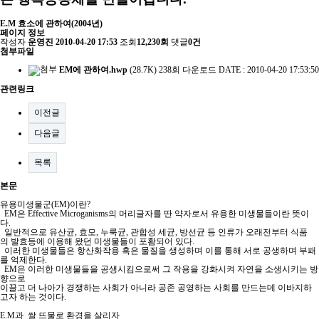
E.M 효소에 관하여(2004년)
페이지 정보
작성자
운영진
2010-04-20 17:53
조회
12,230회
댓글
0건
첨부파일
EM에 관하여.hwp
(28.7K)
238회 다운로드
DATE : 2010-04-20 17:53:50
관련링크
이전글
다음글
목록
본문
유용미생물군(EM)이란?
EM은 Effective Microganisms의 머리글자를 딴 약자로서 유용한 미생물들이란 뜻이
다.
일반적으로 유산균, 효모, 누룩균, 관합성 세균, 방선균 등 인류가 오래전부터 식품
의 발효등에 이용해 왔던 미생물들이 포홤되어 있다.
이러한 미생물들은 항산화작용 혹은 물질을 생성하며 이를 통해 서로 공생하며 부패
를 억제한다.
EM은 이러한 미생물들을 공생시킴으로써 그 작용을 강화시켜 자연을 소생시키는 방
향으로
이끌고 더 나아가 경쟁하는 사회가 아니라 공존 공영하는 사회를 만드는데 이바지하
고자 하는 것이다.
E.M과 쌀 뜨물로 환경을 살리자