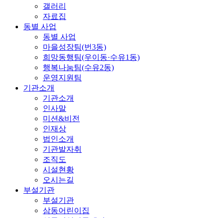
갤러리
자료집
동별 사업
동별 사업
마을성장팀(번3동)
희망동행팀(우이동·수유1동)
행복나눔팀(수유2동)
운영지원팀
기관소개
기관소개
인사말
미션&비전
인재상
법인소개
기관발자취
조직도
시설현황
오시는길
부설기관
부설기관
삼동어린이집