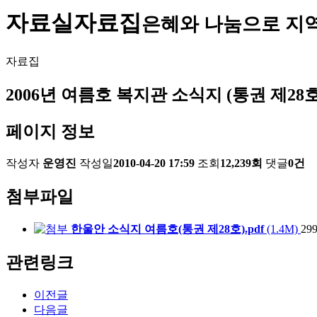
자료실
자료집
은혜와 나눔으로 지
자료집
2006년 여름호 복지관 소식지 (통권 제28호
페이지 정보
작성자
운영진
작성일
2010-04-20 17:59
조회
12,239회
댓글
0건
첨부파일
한울안 소식지 여름호(통권 제28호).pdf
(1.4M)
2
관련링크
이전글
다음글