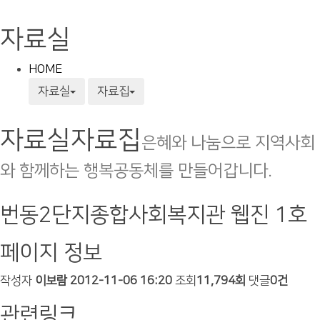
자료실
HOME
자료실
자료집
자료실
자료집
은혜와 나눔으로 지역사회
와 함께하는 행복공동체를 만들어갑니다.
번동2단지종합사회복지관 웹진 1호
페이지 정보
작성자
이보람
2012-11-06 16:20
조회
11,794회
댓글
0건
관련링크