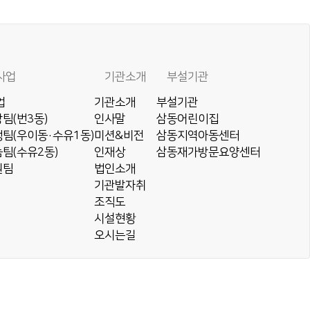
사업
기관소개
부설기관
업
기관소개
부설기관
팀(번3동)
인사말
삼동어린이집
팀(우이동·수유1동)
미션&비전
삼동지역아동센터
팀(수유2동)
인재상
삼동재가방문요양센터
원팀
법인소개
기관발자취
조직도
시설현황
오시는길