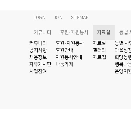
LOGIN
JOIN
SITEMAP
커뮤니티
후원·자원봉사
자료실
동별 
커뮤니티
후원·자원봉사
자료실
동별 사
공지사항
후원안내
갤러리
마을성장
채용정보
자원봉사안내
자료집
희망동행
자유게시판
나눔가게
행복나눔
사업참여
운영지