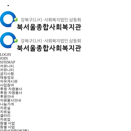
LOGIN
JOIN
SITEMAP
커뮤니티
커뮤니티
공지사항
채용정보
자유게시판
사업참여
후원·자원봉사
후원·자원봉사
후원안내
자원봉사안내
나눔가게
자료실
자료실
갤러리
자료집
동별 사업
동별 사업
마을성장팀(번3동)