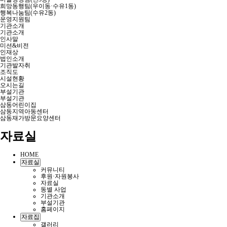
희망동행팀(우이동·수유1동)
행복나눔팀(수유2동)
운영지원팀
기관소개
기관소개
인사말
미션&비전
인재상
법인소개
기관발자취
조직도
시설현황
오시는길
부설기관
부설기관
삼동어린이집
삼동지역아동센터
삼동재가방문요양센터
자료실
HOME
자료실
커뮤니티
후원·자원봉사
자료실
동별 사업
기관소개
부설기관
홈페이지
자료집
갤러리