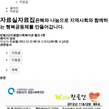
자료집
갤러리
자료집
자료실
자료집
은혜와 나눔으로 지역사회와 함께하
는 행복공동체를 만들어갑니다.
번동2단지종합사회복지관 웹진 4호
페이지 정보
작성자
이보람
2012-12-31 08:54
조회
12,001회
댓글
0건
관련링크
이전글
다음글
목록
본문