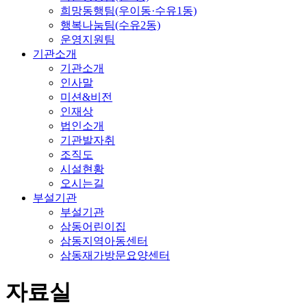
희망동행팀(우이동·수유1동)
행복나눔팀(수유2동)
운영지원팀
기관소개
기관소개
인사말
미션&비전
인재상
법인소개
기관발자취
조직도
시설현황
오시는길
부설기관
부설기관
삼동어린이집
삼동지역아동센터
삼동재가방문요양센터
자료실