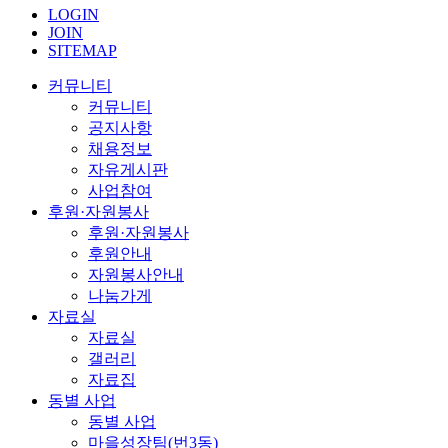
LOGIN
JOIN
SITEMAP
커뮤니티
커뮤니티
공지사항
채용정보
자유게시판
사업참여
후원·자원봉사
후원·자원봉사
후원안내
자원봉사안내
나눔가게
자료실
자료실
갤러리
자료집
동별 사업
동별 사업
마을성장팀(번3동)