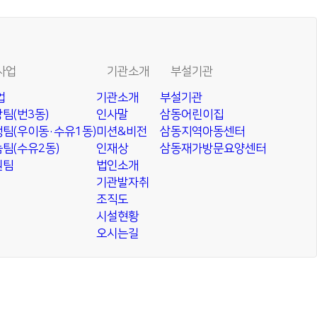
사업
기관소개
부설기관
업
기관소개
부설기관
팀(번3동)
인사말
삼동어린이집
팀(우이동·수유1동)
미션&비전
삼동지역아동센터
팀(수유2동)
인재상
삼동재가방문요양센터
원팀
법인소개
기관발자취
조직도
시설현황
오시는길