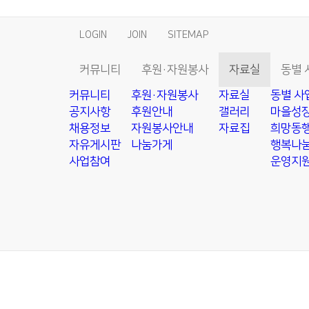
LOGIN
JOIN
SITEMAP
커뮤니티
후원·자원봉사
자료실
동별 
커뮤니티
후원·자원봉사
자료실
동별 사
공지사항
후원안내
갤러리
마을성장
채용정보
자원봉사안내
자료집
희망동행
자유게시판
나눔가게
행복나눔
사업참여
운영지