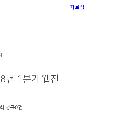
자료집
.
8년 1분기 웹진
0회
댓글
0건