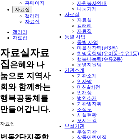
홈페이지
자원봉사안내
나눔가게
자료집
자료실
갤러리
자료실
자료집
갤러리
자료집
갤러리
동별 사업
자료집
동별 사업
마을성장팀(번3동)
자료실
자료
희망동행팀(우이동·수유1동)
행복나눔팀(수유2동)
집
은혜와 나
운영지원팀
기관소개
눔으로 지역사
기관소개
인사말
회와 함께하는
미션&비전
인재상
행복공동체를
법인소개
기관발자취
만들어갑니다.
조직도
시설현황
오시는길
자료집
부설기관
부설기관
번동2단지종합
삼동어린이집