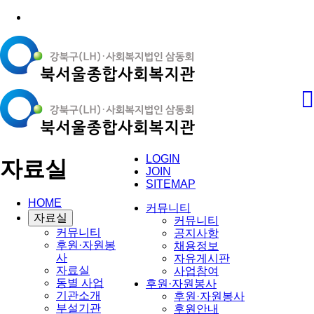
LOGIN
자료실
JOIN
SITEMAP
HOME
커뮤니티
자료실
커뮤니티
커뮤니티
공지사항
후원·자원봉
채용정보
사
자유게시판
자료실
사업참여
동별 사업
후원·자원봉사
기관소개
후원·자원봉사
부설기관
후원안내