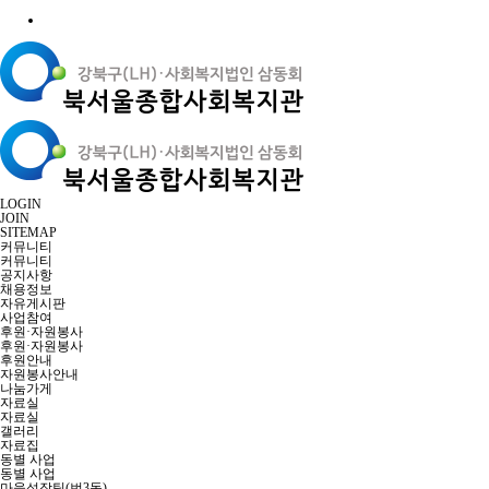
LOGIN
JOIN
SITEMAP
커뮤니티
커뮤니티
공지사항
채용정보
자유게시판
사업참여
후원·자원봉사
후원·자원봉사
후원안내
자원봉사안내
나눔가게
자료실
자료실
갤러리
자료집
동별 사업
동별 사업
마을성장팀(번3동)