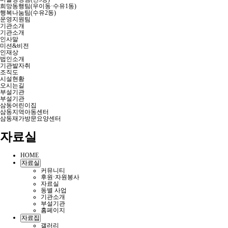
희망동행팀(우이동·수유1동)
행복나눔팀(수유2동)
운영지원팀
기관소개
기관소개
인사말
미션&비전
인재상
법인소개
기관발자취
조직도
시설현황
오시는길
부설기관
부설기관
삼동어린이집
삼동지역아동센터
삼동재가방문요양센터
자료실
HOME
자료실
커뮤니티
후원·자원봉사
자료실
동별 사업
기관소개
부설기관
홈페이지
자료집
갤러리