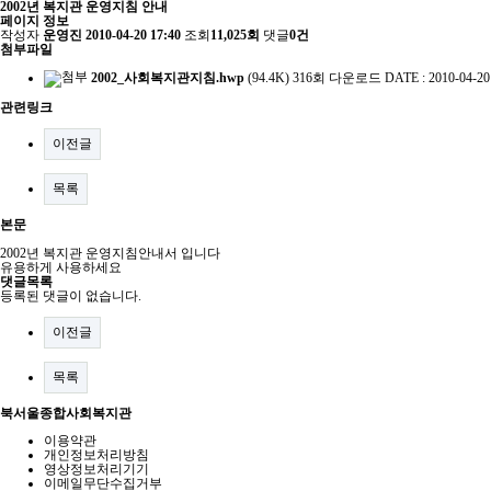
2002년 복지관 운영지침 안내
페이지 정보
작성자
운영진
2010-04-20 17:40
조회
11,025회
댓글
0건
첨부파일
2002_사회복지관지침.hwp
(94.4K)
316회 다운로드
DATE : 2010-04-20
관련링크
이전글
목록
본문
2002년 복지관 운영지침안내서 입니다
유용하게 사용하세요
댓글목록
등록된 댓글이 없습니다.
이전글
목록
북서울종합사회복지관
이용약관
개인정보처리방침
영상정보처리기기
이메일무단수집거부