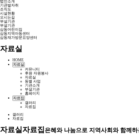
법인소개
기관발자취
조직도
시설현황
오시는길
부설기관
부설기관
삼동어린이집
삼동지역아동센터
삼동재가방문요양센터
자료실
HOME
자료실
커뮤니티
후원·자원봉사
자료실
동별 사업
기관소개
부설기관
홈페이지
자료집
갤러리
자료집
갤러리
자료집
자료실
자료집
은혜와 나눔으로 지역사회와 함께하