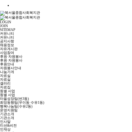
LOGIN
JOIN
SITEMAP
커뮤니티
커뮤니티
공지사항
채용정보
자유게시판
사업참여
후원·자원봉사
후원·자원봉사
후원안내
자원봉사안내
나눔가게
자료실
자료실
갤러리
자료집
동별 사업
동별 사업
마을성장팀(번3동)
희망동행팀(우이동·수유1동)
행복나눔팀(수유2동)
운영지원팀
기관소개
기관소개
인사말
미션&비전
인재상