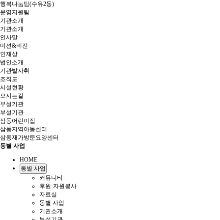
행복나눔팀(수유2동)
운영지원팀
기관소개
기관소개
인사말
미션&비전
인재상
법인소개
기관발자취
조직도
시설현황
오시는길
부설기관
부설기관
삼동어린이집
삼동지역아동센터
삼동재가방문요양센터
동별 사업
HOME
동별 사업
커뮤니티
후원·자원봉사
자료실
동별 사업
기관소개
부설기관