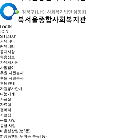
LOGIN
JOIN
SITEMAP
커뮤니티
커뮤니티
공지사항
채용정보
자유게시판
사업참여
후원·자원봉사
후원·자원봉사
후원안내
자원봉사안내
나눔가게
자료실
자료실
갤러리
자료집
동별 사업
동별 사업
마을성장팀(번3동)
희망동행팀(우이동·수유1동)