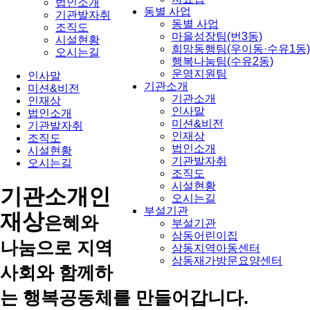
법인소개
동별 사업
기관발자취
동별 사업
조직도
마을성장팀(번3동)
시설현황
희망동행팀(우이동·수유1동)
오시는길
행복나눔팀(수유2동)
운영지원팀
인사말
기관소개
미션&비전
기관소개
인재상
인사말
법인소개
미션&비전
기관발자취
인재상
조직도
법인소개
시설현황
기관발자취
오시는길
조직도
시설현황
기관소개
인
오시는길
부설기관
재상
은혜와
부설기관
삼동어린이집
나눔으로 지역
삼동지역아동센터
삼동재가방문요양센터
사회와 함께하
는 행복공동체를 만들어갑니다.