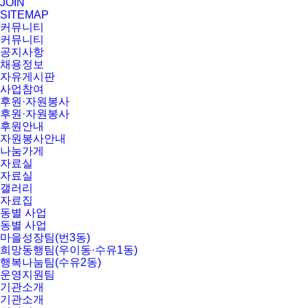
JOIN
SITEMAP
커뮤니티
커뮤니티
공지사항
채용정보
자유게시판
사업참여
후원·자원봉사
후원·자원봉사
후원안내
자원봉사안내
나눔가게
자료실
자료실
갤러리
자료집
동별 사업
동별 사업
마을성장팀(번3동)
희망동행팀(우이동·수유1동)
행복나눔팀(수유2동)
운영지원팀
기관소개
기관소개