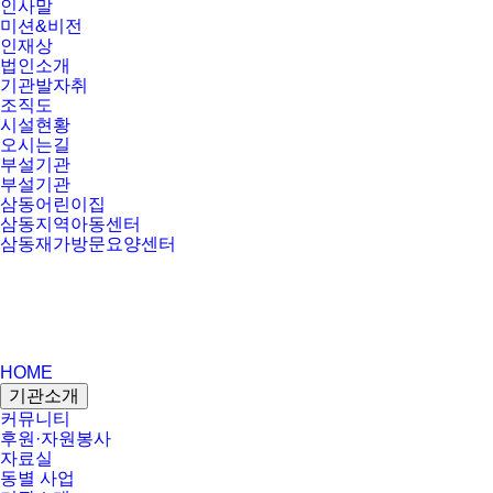
인사말
미션&비전
인재상
법인소개
기관발자취
조직도
시설현황
오시는길
부설기관
부설기관
삼동어린이집
삼동지역아동센터
삼동재가방문요양센터
HOME
기관소개
커뮤니티
후원·자원봉사
자료실
동별 사업