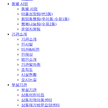
동별 사업
동별 사업
마을성장팀(번3동)
희망동행팀(우이동·수유1동)
행복나눔팀(수유2동)
운영지원팀
기관소개
기관소개
인사말
미션&비전
인재상
법인소개
기관발자취
조직도
시설현황
오시는길
부설기관
부설기관
삼동어린이집
삼동지역아동센터
삼동재가방문요양센터