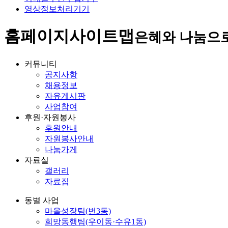
영상정보처리기기
홈페이지
사이트맵
은혜와 나눔으
커뮤니티
공지사항
채용정보
자유게시판
사업참여
후원·자원봉사
후원안내
자원봉사안내
나눔가게
자료실
갤러리
자료집
동별 사업
마을성장팀(번3동)
희망동행팀(우이동·수유1동)